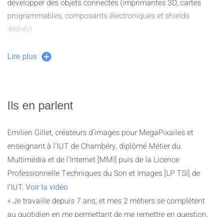
• l’organisation de l’exposition
développer des objets connectés (imprimantes 3D, cartes
des projets professionnalisants
pour répondre aux besoins
programmables, composants électroniques et shields
de clients réels. Ainsi vous pourrez notamment réaliser un
dédiés)
site web, des supports graphiques, audiovisuels ou une
• Des événements multiples avec des partenaires
campagne de communication digitale.…
professionnels : expositions d’œuvres multimédia et rallye
Lire plus
vidéo.
• Des semaines de workshop dédiées au développement
web, motion design, web design et stratégie de
Ils en parlent
communication de contenus.
• De nombreux partenaires professionnels et intervenants
Emilien Gillet, créateurs d’images pour MegaPixailes et
impliqués dans l’accompagnement des étudiants.
enseignant à l’IUT de Chambéry, diplômé Métier du
Actions de professionnalisation :
Multimédia et de l’Internet [MMI] puis de la Licence
Professionnelle Techniques du Son et Images [LP TSI] de
- 8 semaines de stage en 2ème année pour découvrir les
l’IUT.
Voir la vidéo
métiers en entreprise, au sein d’une
« Je travaille depuis 7 ans, et mes 2 métiers se complètent
institution/collectivité/association, de tous secteurs
au quotidien en me permettant de me remettre en question.