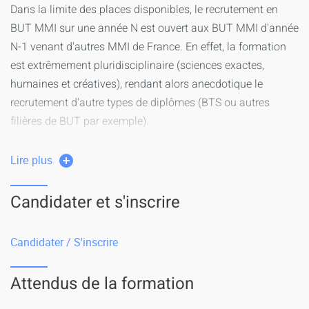
Dans la limite des places disponibles, le recrutement en
BUT MMI sur une année N est ouvert aux BUT MMI d'année
N-1 venant d'autres MMI de France. En effet, la formation
est extrêmement pluridisciplinaire (sciences exactes,
humaines et créatives), rendant alors anecdotique le
recrutement d'autre types de diplômes (BTS ou autres
filières de BUT par exemple).
Le recrutement se fait via une commission d'admission qui
Lire plus
étudie le dossier académique, le profil et le projet du
candidat. Un entretien individuel peut être proposé.
Candidater et s'inscrire
La plateforme pour postuler est
eCandidat
à partir du 15
mai.
Candidater / S'inscrire
Attendus de la formation