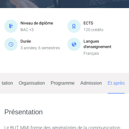
Niveau de diplôme
ECTS
BAC +3
120 crédits
Durée
Langues
d'enseignement
3 années, 6 semestres
Français
tation
Organisation
Programme
Admission
Et après
Présentation
Le BUT MMI forme des généralistes de la communication