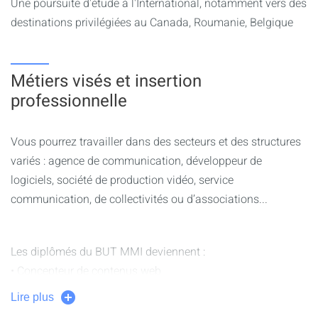
- Avoir le sens pratique, être attentif et rigoureux,
Une poursuite d'étude à l'International, notamment vers des
- Montrer son intérêt et sa motivation dans les matières
destinations privilégiées au Canada, Roumanie, Belgique
relevant de la technique et/ou de la créativité
(programmation, audiovisuel, communication, graphisme,
Métiers visés et insertion
etc.),
- Savoir s'impliquer et s'organiser dans ses études (ou gérer
professionnelle
sa charge de travail) pour fournir le travail nécessaire à sa
réussite en autonomie.
Vous pourrez travailler dans des secteurs et des structures
variés : agence de communication, développeur de
logiciels, société de production vidéo, service
communication, de collectivités ou d’associations...
Les diplômés du BUT MMI deviennent :
• Concepteur de contenus web
• Assistant chef de projet Web
Lire plus
• Chargé de communication digitale