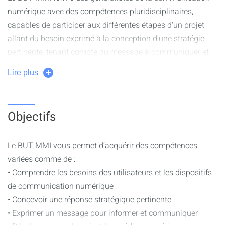
numérique avec des compétences pluridisciplinaires,
capables de participer aux différentes étapes d'un projet
allant du besoin exprimé à la conception d'une stratégie
pertinente, tenant compte du message à communiquer et
des technologies à utiliser.
Lire plus
Dans le cadre de l'émergence constante de nouveaux
produits multimédia, du renouvellement des stratégies de
Objectifs
communication et de l'apparition de nouvelles
technologies, les solutions numériques intègrent de plus en
plus d'innovations.
Le BUT MMI vous permet d’acquérir des compétences
variées comme de :
Le parcours Développement web et dispositifs interactifs
• Comprendre les besoins des utilisateurs et les dispositifs
du BUT MMI aborde les aspects du codage de sites web
de communication numérique
en intégrant un volume horaire consacré aux objets
• Concevoir une réponse stratégique pertinente
connectés.
• Exprimer un message pour informer et communiquer