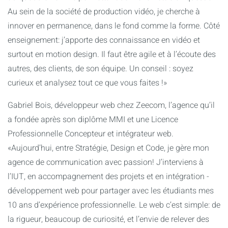
d’activité
Au sein de la société de production vidéo, je cherche à
- 14 semaines de stage en 3ème année pour le parcours
innover en permanence, dans le fond comme la forme. Côté
création numérique
enseignement: j’apporte des connaissance en vidéo et
- Alternance en 3ème année pour bénéficier d’une
surtout en motion design. Il faut être agile et à l’écoute des
expérience professionnelle rémunérée tout en étant formé
autres, des clients, de son équipe. Un conseil : soyez
curieux et analysez tout ce que vous faites !»
Gabriel Bois, développeur web chez Zeecom, l’agence qu’il
a fondée après son diplôme MMI et une Licence
Professionnelle Concepteur et intégrateur web.
«Aujourd’hui, entre Stratégie, Design et Code, je gère mon
agence de communication avec passion! J’interviens à
l’IUT, en accompagnement des projets et en intégration -
développement web pour partager avec les étudiants mes
10 ans d’expérience professionnelle. Le web c’est simple: de
la rigueur, beaucoup de curiosité, et l’envie de relever des