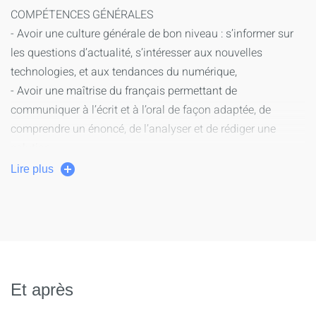
COMPÉTENCES GÉNÉRALES
- Avoir une culture générale de bon niveau : s’informer sur
les questions d’actualité, s’intéresser aux nouvelles
technologies, et aux tendances du numérique,
- Avoir une maîtrise du français permettant de
communiquer à l’écrit et à l’oral de façon adaptée, de
comprendre un énoncé, de l’analyser et de rédiger une
solution,
- Avoir une connaissance suffisante de l’anglais permettant
Lire plus
de progresser pendant la formation : échanger à l’oral, lire et
comprendre un texte, répondre aux questions écrites et
orales,
- Savoir mobiliser ses connaissances et développer un sens
critique et raisonné,
- Être capable d’évoluer dans un environnement numérique
Et après
et détenir des connaissances de base en bureautique.