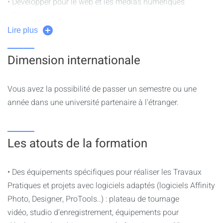
• Développer pour le web et les médias numériques
• Entreprendre dans le secteur du numérique
Lire plus
Le BUT MMI représente 2600h de formation réparties en 6
semestres.
Dimension internationale
Au moins 50% des heures sont consacrées aux
enseignements pratiques et aux mises en situations
Vous avez la possibilité de passer un semestre ou une
professionnelles, dont 600h consacrées aux projets tutorés.
année dans une université partenaire à l'étranger.
Chaque année vous intégrez une agence multimédia
étudiante pour réaliser :
Les atouts de la formation
des projets créatifs
encadrés par des professionnels. Vous
pourrez par exemple gérer une exposition d’œuvres
multimédia avec :
• Des équipements spécifiques pour réaliser les Travaux
• la réalisation des œuvres (code, audiovisuel, graphisme)
Pratiques et projets avec logiciels adaptés (logiciels Affinity
• le déploiement de la communication autour de
Photo, Designer, ProTools..) : plateau de tournage
l’événement (plaquettes, affiches, teaser, réseaux sociaux...)
vidéo, studio d’enregistrement, équipements pour