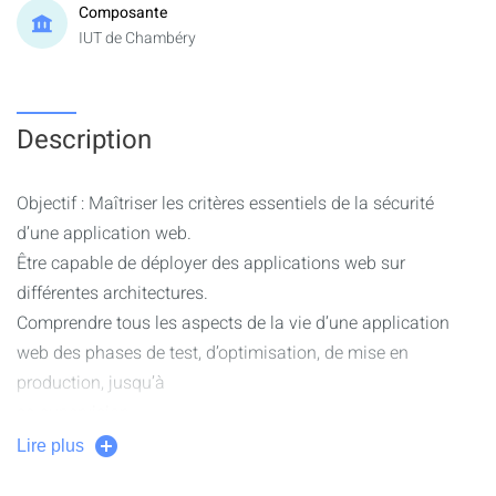
Composante
IUT de Chambéry
Description
Objectif : Maîtriser les critères essentiels de la sécurité
d’une application web.
Être capable de déployer des applications web sur
différentes architectures.
Comprendre tous les aspects de la vie d’une application
web des phases de test, d’optimisation, de mise en
production, jusqu’à
sa supervision.
Aspects sécurité :
Lire plus
– Les bases de la sécurité : critères DICP (disponibilité,