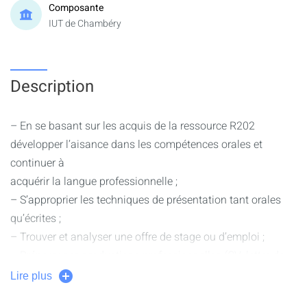
Composante
IUT de Chambéry
Description
– En se basant sur les acquis de la ressource R202
développer l’aisance dans les compétences orales et
continuer à
acquérir la langue professionnelle ;
– S’approprier les techniques de présentation tant orales
qu’écrites ;
– Trouver et analyser une offre de stage ou d’emploi ;
– Préparer ses productions professionnelles (CV, lettre de
motivation, portfolio de réalisations, CV vidéo) ;
Lire plus
– Préparer sa communication orale (job interview, job