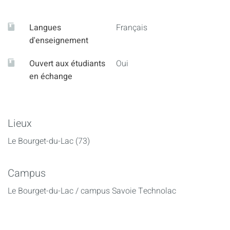
– Thématiques possibles en lien avec les autres ressource :
publicité, séries et films, news media, monde du travail,
Langues
Français
culture
d'enseignement
Ouvert aux étudiants
Oui
en échange
Lieux
Le Bourget-du-Lac (73)
Campus
Le Bourget-du-Lac / campus Savoie Technolac