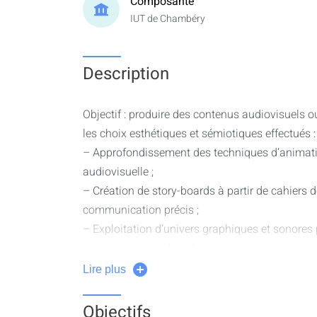
Composante
IUT de Chambéry
Description
Objectif : produire des contenus audiovisuels 
les choix esthétiques et sémiotiques effectués :
– Approfondissement des techniques d’animati
audiovisuelle ;
– Création de story-boards à partir de cahiers d
communication précis ;
– Exploitation d’univers graphiques et sonores 
communication donné ;
– Préparation, production et optimisation des m
Lire plus
– Méthodes de travail et contraintes de product
optimisation des média.
Objectifs