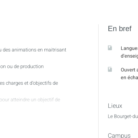
En bref
Langue
ou des animations en maitrisant
d'ense
on ou de production
Ouvert 
en éch
es charges et d’objectifs de
pour atteindre un objectif de
Lieux
édias à intégrer ;
Le Bourget-du
ion, formats d’export et
Campus