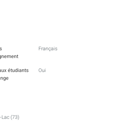
s
Français
ignement
aux étudiants
Oui
ange
-Lac (73)