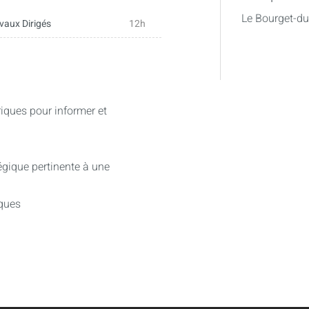
Le Bourget-d
vaux Dirigés
12h
ques pour informer et
égique pertinente à une
iques