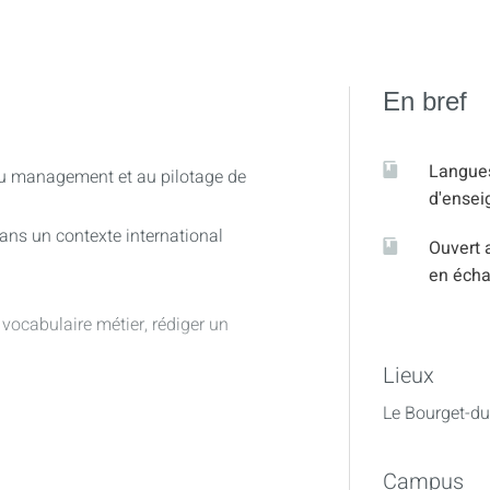
En bref
Langue
 au management et au pilotage de
d'ense
dans un contexte international
Ouvert 
en éch
 vocabulaire métier, rédiger un
Lieux
r mener une réunion en anglais,
Le Bourget-du
Campus