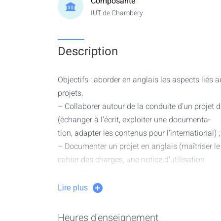
Composante
IUT de Chambéry
Description
Objectifs : aborder en anglais les aspects liés
projets.
– Collaborer autour de la conduite d’un projet 
(échanger à l’écrit, exploiter une documenta-
tion, adapter les contenus pour l’international) ;
– Documenter un projet en anglais (maîtriser le
cahier des charges, une notice d’utilisation
ou de déploiement) ;
– Animer une équipe et piloter un projet (savoi
Lire plus
savoir présenter et défendre un projet à
l’oral).
Heures d'enseignement