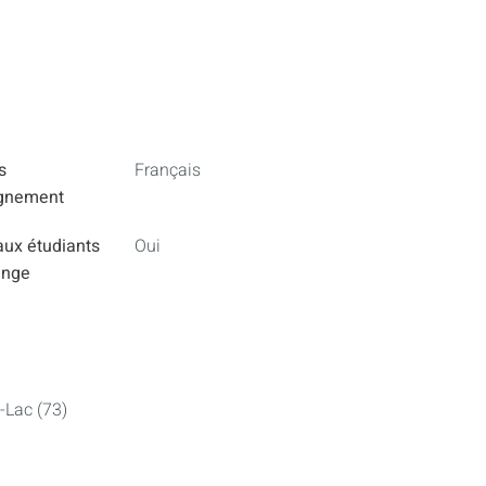
s
Français
ignement
aux étudiants
Oui
ange
-Lac (73)