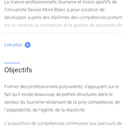
La licence professionnelle, tourisme et loisirs sportifs de
l’Université Savoie Mont Blanc a pour vocation de
développer auprès des diplômés des compétences portant
sur la création, la conception et la gestion de structures de
tourisme, afin de proposer des prestations adaptées à une
clientèle spécifique, en tenant compte des particularités du
Lire plus
territoire de montagne et dans une perspective de
développement durable. Deux parcours sont proposés en
fonction du profil des étudiants :
Objectifs
Le parcours
Activité sportive de montagne
se déroule
sur le campus du Bourget-du-Lac et accueille
Former des professionnels polyvalents, s’appuyant sur le
majoritairement des techniciens spécialistes dans les
fait qu’il existe beaucoup de petites structures dans le
activités sports nature issues du DEUST Activités de
secteur du tourisme réclamant de la poly-compétence, de
pleine nature (APN), du L2 STAPS, des BTS Gestion et
l’adaptabilité, de l’agilité, de la réactivité.
Protection de la Nature (GPN) avec une bi qualification
dans les sports de montagne.
L’acquisition de compétences communes aux parcours de