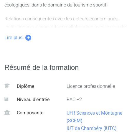
écologiques, dans le domaine du tourisme sportif.
Relations conséquentes avec les acteurs économiques,
institutionnels, associatifs en collaboration avec le club des
entreprises qui assurent la commercialisation et la
Lire plus
promotion des sports et des loisirs dans les territoires de
montagne.
Promotion avec des petits groupes pour un meilleur
Résumé de la formation
accompagnement individualisé autour des projets tutorés,
les micro projets et des stages en entreprises.
Diplôme
Licence professionnelle
Une formation pour l’organisation d’évènements
Niveau d'entrée
BAC +2
écoresponsables.
Composante
UFR Sciences et Montagne
(SCEM)
IUT de Chambéry (IUTC)