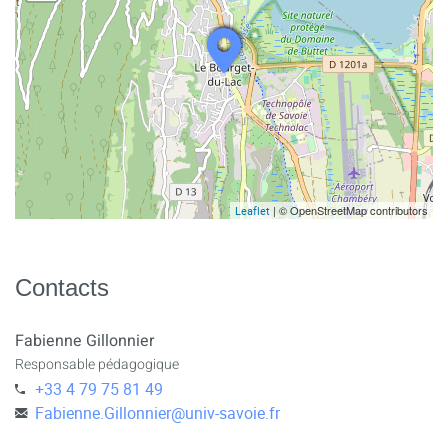
| © OpenStreetMap contributors
Leaflet
Contacts
Fabienne Gillonnier
Responsable pédagogique
+33 4 79 75 81 49
Fabienne.Gillonnier
@
univ-savoie.fr