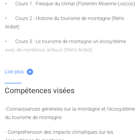
• Cours 1 : Fresque du climat (Florentin Moenne-Loccoz)
• Cours 2 : Histoire du tourisme de montagne (Rémi
Ardiet)
• Cours 3 : Le tourisme de montagne un écosystème
avec de nombreux acteurs (Rémi Ardiet)
• Cours 4 : Tourisme de montagne et enjeux de la
Lire plus
transition (Florentin Moenne-Loccoz)
• Cours 5 : L’office de tourisme : fonctionnement, enjeux,
Compétences visées
promotion de la destination. (Aurélien Astre, visio)
-Connaissances générales sur la montagne et l’écosystème
• Cours 6 : La filière de l’équipement Outdoor à
du tourisme de montagne
Intervention OSV (Emilie Donadon)
- Compréhension des impacts climatiques sur les
• Cours 7 : Tourisme de montagne et enjeux de la