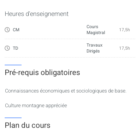
Heures d'enseignement
-De connaître le fonctionnement et la gouvernance d’une
destination touristique de montagne
Cours
CM
17,5h
Magistral
-De connaître les principales filières économiques qui
composent la chaîne de valeur de l’écosystème du
Travaux
TD
17,5h
Dirigés
tourisme de montagne
-D’appréhender les enjeux liés à la transition des territoires
de montagne, en lien avec le changement climatique
Pré-requis obligatoires
Connaissances économiques et sociologiques de base.
Culture montagne appréciée
Plan du cours