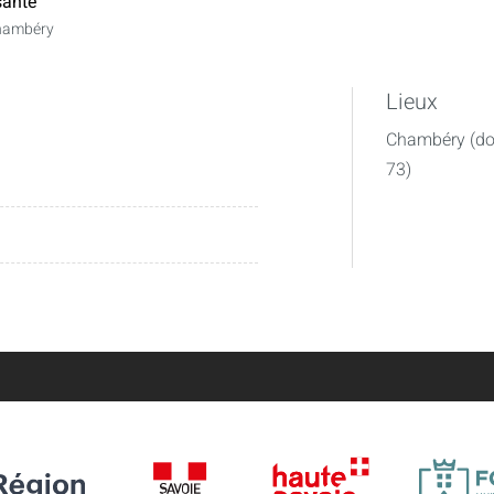
ante
hambéry
Lieux
Chambéry (dom
73)