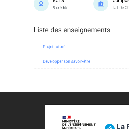
ECTS
Compos
9 crédits
IUT de C
Liste des enseignements
Projet tutoré
Développer son savoir-être