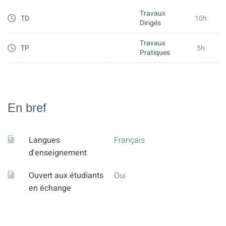
- Introduction à l’analyse sémiotique
Travaux
TD
10h
Dirigés
Travaux
TP
5h
Pratiques
En bref
Langues
Français
d'enseignement
Ouvert aux étudiants
Oui
en échange