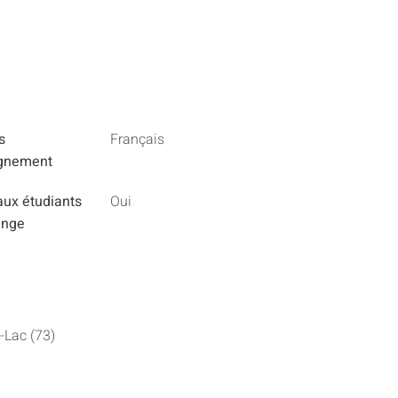
s
Français
ignement
aux étudiants
Oui
ange
-Lac (73)