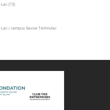
-Lac (73)
u-Lac / campus Savoie Technolac