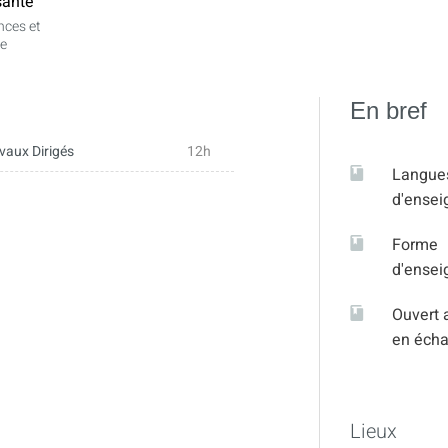
ante
nces et
e
En bref
vaux Dirigés
12h
Langue
d'ense
Forme
d'ense
Ouvert 
en éch
Lieux