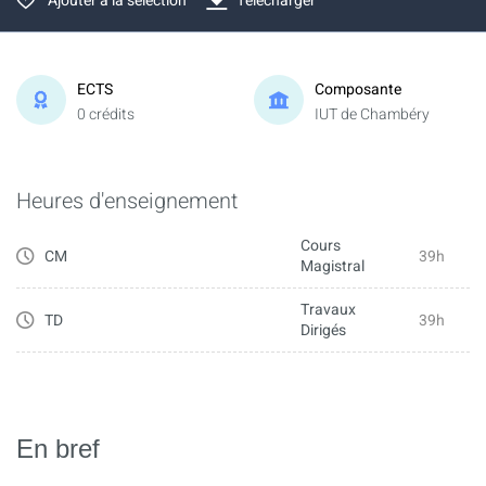
Ajouter à la sélection
Télécharger
ECTS
Composante
0 crédits
IUT de Chambéry
Heures d'enseignement
Cours
CM
39h
Magistral
Travaux
TD
39h
Dirigés
En bref