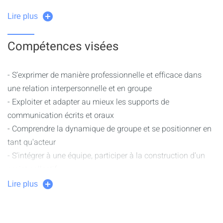
Management
Lire plus
- Psychosociologie des groupes :
Environnement de l’entreprise : lecture de
Compétences visées
lieux (espaces de travail, espaces institutionnels)
Groupe social : formation, cohésion,
- S’exprimer de manière professionnelle et efficace dans
processus et facteurs d’influence, liens
une relation interpersonnelle et en groupe
Attitudes : référencement, adhésion,
- Exploiter et adapter au mieux les supports de
identification, référent.
communication écrits et oraux
Construction de l’individu dans le groupe :
- Comprendre la dynamique de groupe et se positionner en
personnalité, socialisation, imitation, adaptation,
tant qu'acteur
intégration...
- S'intégrer à une équipe, participer à la construction d'un
projet collectif
- Gestion d’une équipe au quotidien :
- Savoir appréhender et mettre en œuvre les techniques de
Lire plus
Différents modes de comportement des
la motivation
individus et du groupe
- Identifier et analyser les différents types et niveaux de