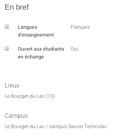
Leviers de motivation individuelle et d'équipe
conflit.
En bref
Accompagner le changement
- Résoudre ou gérer le conflit efficacement
Langues
Français
- Prévention et gestion des conflits :
d'enseignement
Différencier le conflit d’autres situations
(difficultés, tensions, crises)
Ouvert aux étudiants
Oui
Comprendre et adopter les comportements
en échange
efficaces
Mettre en place un processus de régulation
Lieux
Le Bourget-du-Lac (73)
Campus
Le Bourget-du-Lac / campus Savoie Technolac