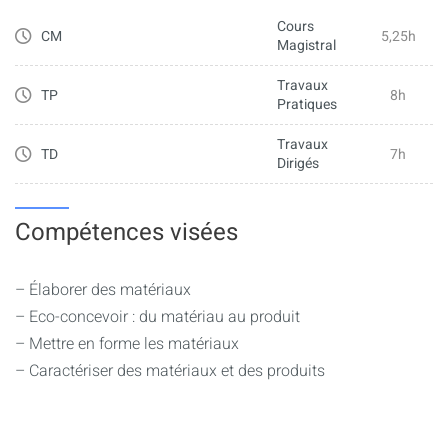
– Influence des paramètres de mise en œuvre sur les
Cours
propriétés du matériau
CM
5,25h
Magistral
Travaux
TP
8h
Pratiques
Travaux
TD
7h
Dirigés
Compétences visées
– Élaborer des matériaux
– Eco-concevoir : du matériau au produit
– Mettre en forme les matériaux
– Caractériser des matériaux et des produits