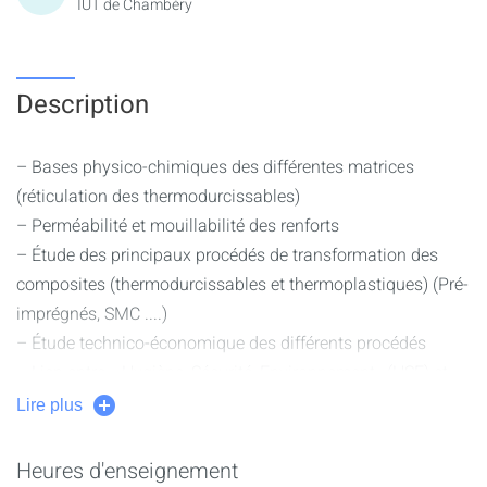
IUT de Chambéry
Description
– Bases physico-chimiques des différentes matrices
(réticulation des thermodurcissables)
– Perméabilité et mouillabilité des renforts
– Étude des principaux procédés de transformation des
composites (thermodurcissables et thermoplastiques) (Pré-
imprégnés, SMC ....)
– Étude technico-économique des différents procédés
– Lien entre « Hygiène, Sécurité, Environnement »(HSE) et
mise en oeuvre
Lire plus
– Réalisation de pièces en matériaux composites, moule
ouvert et moule fermé
Heures d'enseignement