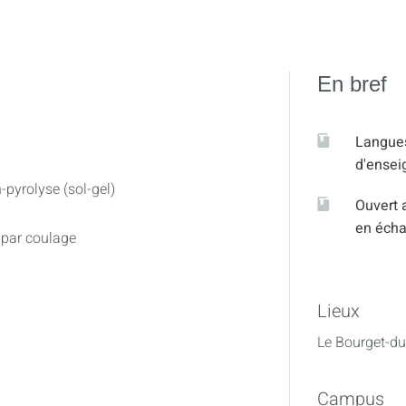
En bref
Langue
d'ense
-pyrolyse (sol-gel)
Ouvert 
en éch
 par coulage
Lieux
Le Bourget-du
Campus