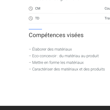
– Comportement fragile, aspect statistique de l
CM
Cou
– Contrainte-déformation, dureté
– Déformation plastique
TD
Tra
– Les propriétés de transport
– Conduction-ionique
Compétences visées
– Thermique
– Propriétés optiques
– Élaborer des matériaux
– Eco-concevoir : du matériau au produit
– Mettre en forme les matériaux
– Caractériser des matériaux et des produits