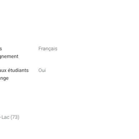
s
Français
ignement
aux étudiants
Oui
ange
-Lac (73)