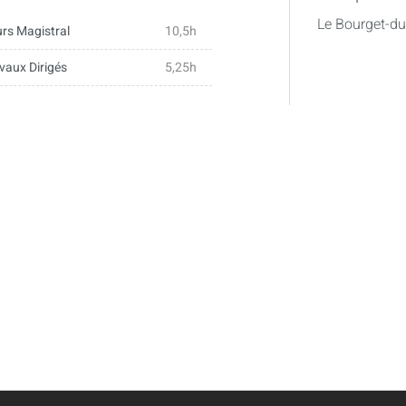
a rupture
Le Bourget-d
rs Magistral
10,5h
vaux Dirigés
5,25h