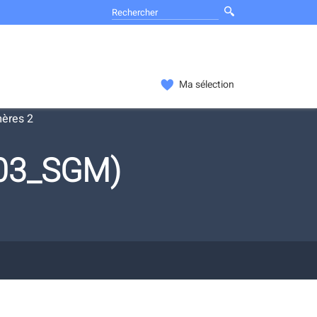
Ma sélection
ères 2
203_SGM)