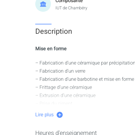
Composante
IUT de Chambéry
Description
Mise en forme
– Fabrication d’une céramique par précipitation
– Fabrication d’un verre
– Fabrication d’une barbotine et mise en forme
– Frittage d’une céramique
– Extrusion d’une céramique
– Prise du ciment
Lire plus
Lien entre propriétés et mise en forme
– Les propriétés mécaniques
Heures d'enseignement