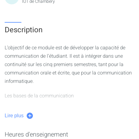
IUT de Chambéry
Description
L’objectif de ce module est de développer la capacité de
communication de l’étudiant. Il est à intégrer dans une
continuité sur les cinq premiers semestres, tant pour la
communication orale et écrite, que pour la communication
informatique.
Les bases de la communication
- Les concepts de la communication
Lire plus
- Les bases de la communication orale
Outils de communication informatique
Heures d'enseignement