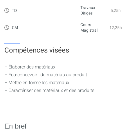
Travaux
- Les bases des outils informatiques de la communication
TD
5,25h
Dirigés
- Traitement de texte : titres et table des matières
- Tableur : formule, formatage
Cours
CM
12,25h
Magistral
- Utilisation d'outils collaboratifs
- Exemples de mise en situation : techniques du compte
rendu d'expériences
Compétences visées
– Élaborer des matériaux
– Eco-concevoir : du matériau au produit
– Mettre en forme les matériaux
– Caractériser des matériaux et des produits
En bref