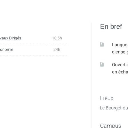
En bref
vaux Dirigés
10,5h
Langue
tonomie
24h
d'ense
Ouvert 
en éch
Lieux
Le Bourget-du
Campus