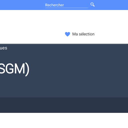
Ma sélection
ques
_SGM)