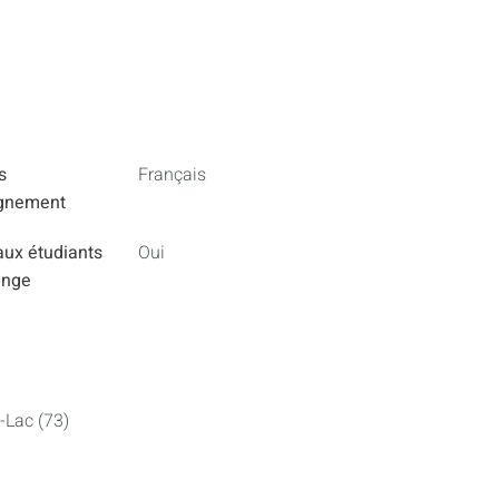
s
Français
ignement
aux étudiants
Oui
ange
-Lac (73)