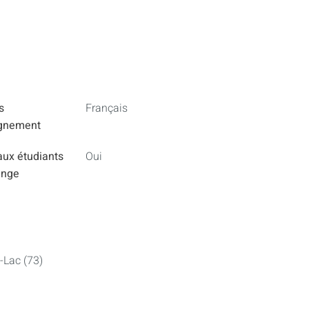
s
Français
ignement
aux étudiants
Oui
ange
-Lac (73)