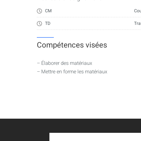
- Réactions usuelles : estérification, amidificat
CM
Cou
Notion de cinétique chimique
TD
Tra
- Facteurs influençant la vitesse de réaction et 
- Loi d'Arrhenius : énergie d'activation
Compétences visées
– Élaborer des matériaux
– Mettre en forme les matériaux