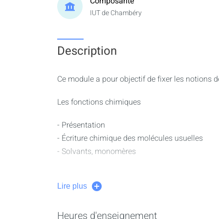
Composante
IUT de Chambéry
Description
Ce module a pour objectif de fixer les notions 
Les fonctions chimiques
- Présentation
- Écriture chimique des molécules usuelles
- Solvants, monomères
Les réactions chimiques usuelles
Lire plus
- Familles de réaction : addition, substitution, é
- Familles de mécanisme : anionique, cationique
Heures d'enseignement