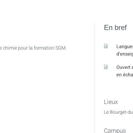
En bref
Langue
de chimie pour la formation SGM.
d'ense
Ouvert 
en éch
Lieux
Le Bourget-du
limination
, radicalaire
Campus