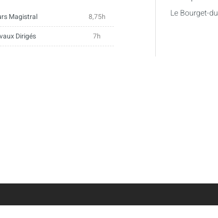
ion, uréthane
Le Bourget-d
rs Magistral
8,75h
vaux Dirigés
7h
ordre d'une réaction