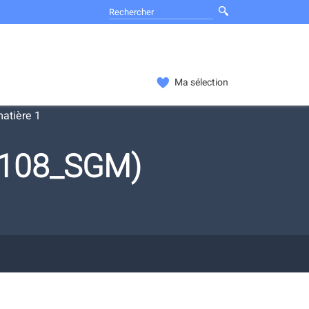
Ma sélection
atière 1
ES108_SGM)