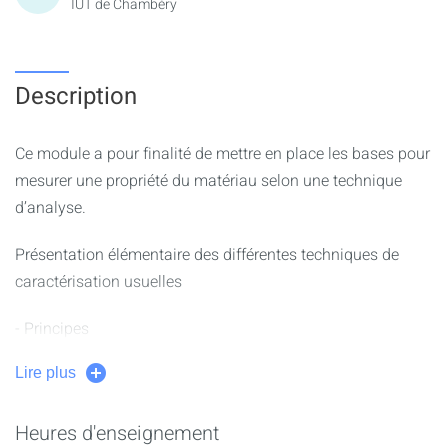
IUT de Chambéry
Description
Ce module a pour finalité de mettre en place les bases pour
mesurer une propriété du matériau selon une technique
d’analyse.
Présentation élémentaire des différentes techniques de
caractérisation usuelles
- Principes
- Analyses des résultats
Lire plus
- Propriétés mesurées
Préparer un échantillon
Heures d'enseignement