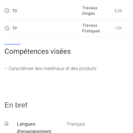
Travaux
- Adapter selon la technique de caractérisation
TD
3,5h
Dirigés
Protocole de mesure
Travaux
TP
12h
Pratiques
- Suivre une norme ou un protocole
Compétences visées
Interprétation des résultats sur des exemples types
- Unité et ordre de grandeur
– Caractériser des matériaux et des produits
- Comparaison avec l'existant
En bref
Langues
Français
d'enseignement