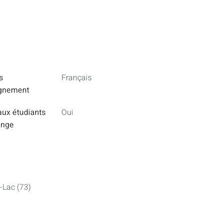
s
Français
ignement
aux étudiants
Oui
ange
-Lac (73)