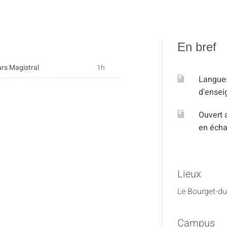
En bref
rs Magistral
1h
Langue
d'ense
Ouvert 
en éch
Lieux
Le Bourget-du
Campus