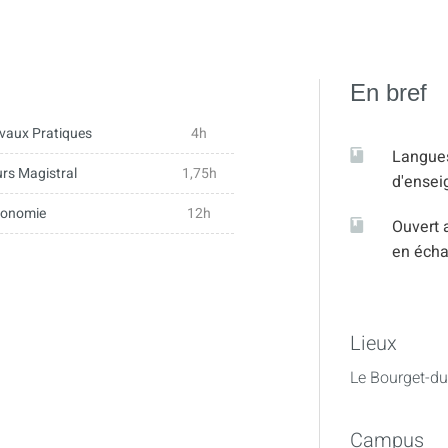
En bref
vaux Pratiques
4h
Langue
rs Magistral
1,75h
d'ense
tonomie
12h
Ouvert 
en éch
Lieux
Le Bourget-du
Campus