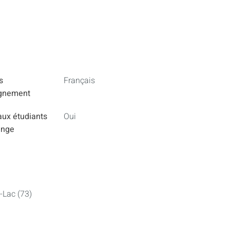
s
Français
ignement
aux étudiants
Oui
ange
-Lac (73)