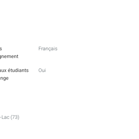
s
Français
ignement
aux étudiants
Oui
ange
-Lac (73)