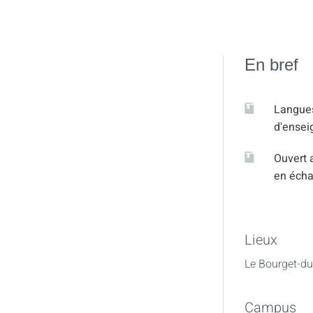
En bref
Langue
d'ense
Ouvert 
en éch
Lieux
Le Bourget-du
Campus