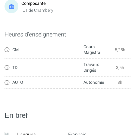
Composante
IUT de Chambéry
Heures d'enseignement
Cours
CM
5,25h
Magistral
Travaux
TD
3,5h
Dirigés
AUTO
Autonomie
8h
En bref
Langues
Français