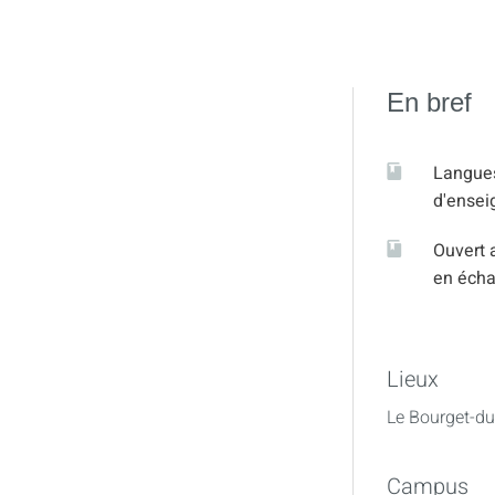
En bref
Langue
d'ense
Ouvert 
en éch
Lieux
Le Bourget-du
Campus