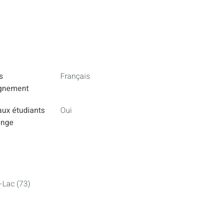
s
Français
ignement
aux étudiants
Oui
ange
-Lac (73)