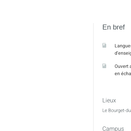
En bref
Langue
d'ense
Ouvert 
en éch
Lieux
Le Bourget-du
Campus