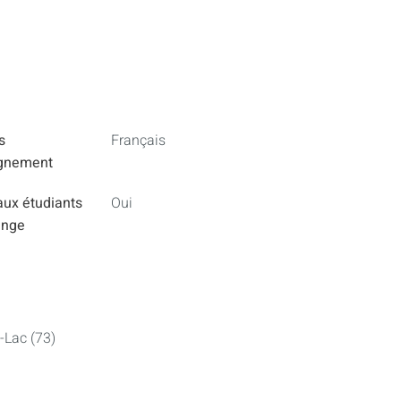
s
Français
ignement
aux étudiants
Oui
ange
-Lac (73)