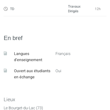
Travaux
TD
12h
Dirigés
- Les différentes fonctions de l’entreprise et leurs missions
- Les principaux indicateurs des organisations : indicateur
En bref
de performance, d’activité, de rentabilité, de productivité…
Langues
Français
- Les écosystèmes et les nouveaux modèles économiques
d'enseignement
(plateformes, réseaux, modèles GAFAM, référencement)
Ouvert aux étudiants
Oui
en échange
Lieux
Le Bourget-du-Lac (73)