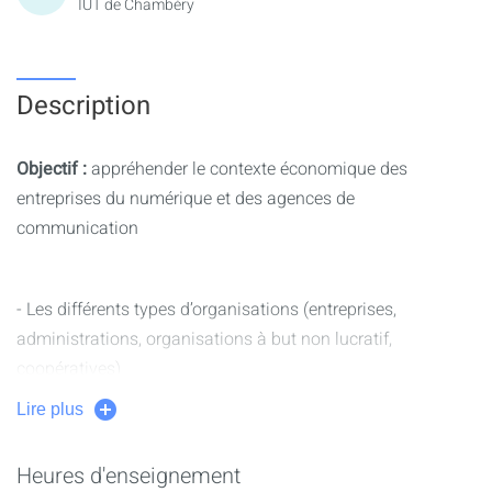
IUT de Chambéry
Description
Objectif :
appréhender le contexte économique des
entreprises du numérique et des agences de
communication
- Les différents types d’organisations (entreprises,
administrations, organisations à but non lucratif,
coopératives)
Lire plus
- Les caractéristiques des organisations (finalité, missions,
Heures d'enseignement
objectifs, ressources…)