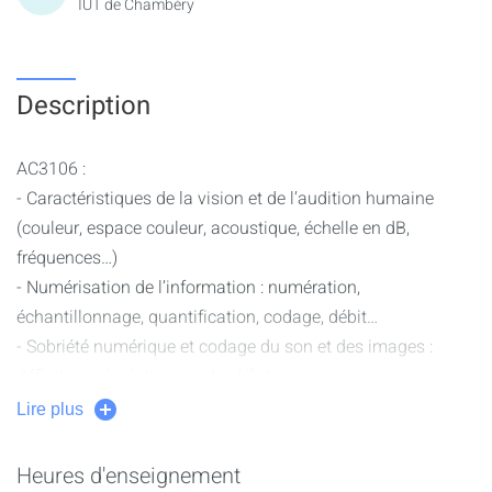
IUT de Chambéry
Description
AC3106 :
- Caractéristiques de la vision et de l’audition humaine
(couleur, espace couleur, acoustique, échelle en dB,
fréquences…)
- Numérisation de l’information : numération,
échantillonnage, quantification, codage, débit…
- Sobriété numérique et codage du son et des images :
définition, résolution, poids, débit…
Lire plus
AC1103 :
Heures d'enseignement
- Statistiques descriptives : moyenne, écart-type, intervalle