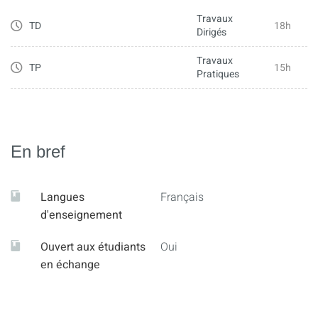
de confiance…
Travaux
TD
18h
Dirigés
- Visualisation de données : différentes représentations,
fonctions de répartition (déciles, quartiles…)
Travaux
TP
15h
Pratiques
Préconisation AC3106 : 15h, AC1103 : 5h
En bref
Langues
Français
d'enseignement
Ouvert aux étudiants
Oui
en échange