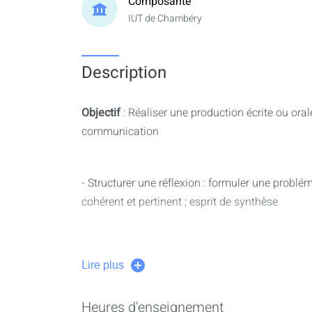
Composante
IUT de Chambéry
Description
Objectif
: Réaliser une production écrite ou oral
communication
- Structurer une réflexion : formuler une problé
cohérent et pertinent ; esprit de synthèse
- Développer ses compétences en expression ora
Lire plus
exposé, une performance (par ex. tutoriel) : pos
de l’auditoire, accroche, voix, gestuelle, utilisa
Heures d'enseignement
de présentation)