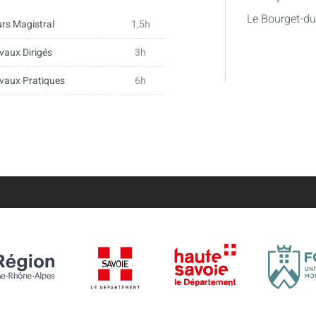
Le Bourget-d
rs Magistral
1,5h
on : contexte, enjeux et risques
vaux Dirigés
3h
vaux Pratiques
6h
 réseau social (objectifs, cibles,
ations…)