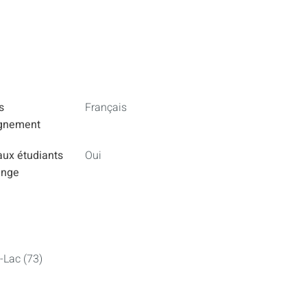
s
Français
ignement
aux étudiants
Oui
ange
-Lac (73)