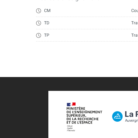
CM
Cou
- Savoir décrypter une situation de communicati
TD
Tra
TP
Tra
- Construire la charte éditoriale d’un site ou d’un
règles rédactionnelles, organisation des public