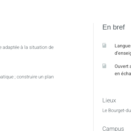
En bref
Langue
e adaptée à la situation de
d'ense
Ouvert 
en éch
matique ; construire un plan
Lieux
le, réaliser une présentation, un
Le Bourget-du
ture énonciative, prise en compte
tion d’un support adapté (logiciel
Campus