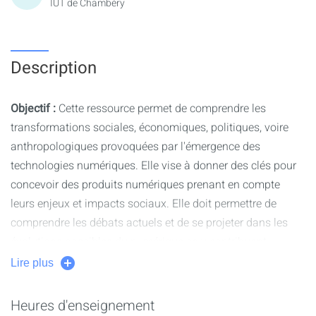
IUT de Chambéry
Description
Objectif :
Cette ressource permet de comprendre les
transformations sociales, économiques, politiques, voire
anthropologiques provoquées par l'émergence des
technologies numériques. Elle vise à donner des clés pour
concevoir des produits numériques prenant en compte
leurs enjeux et impacts sociaux. Elle doit permettre de
comprendre les débats actuels et de se projeter dans les
évolutions possibles du numérique en y contribuant
positivement.
Lire plus
Heures d'enseignement
- Généalogie d’internet : ARPANET, rôle de la cybernétique,