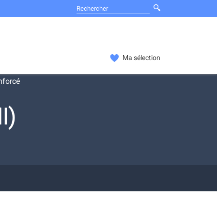
Ma sélection
nforcé
I)