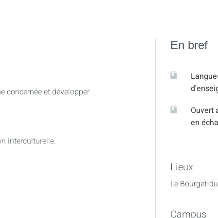
En bref
Langue
d'ense
ue concernée et développer
Ouvert 
en éch
 interculturelle.
Lieux
a remédiation soit d’approfondir
Le Bourget-du
e, compréhension orale,
Campus
eraction)