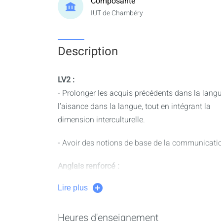
Composante
IUT de Chambéry
Description
LV2 :
- Prolonger les acquis précédents dans la lang
l’aisance dans la langue, tout en intégrant la
dimension interculturelle.
- Avoir des notions de base de la communication
Anglais renforcé :
Il s’agira soit de consolider les acquis par de l
Lire plus
les apprentissages dans les 5 compétences
langagières (expression orale, expression écrit
Heures d'enseignement
compréhension écrite et expression orale en int