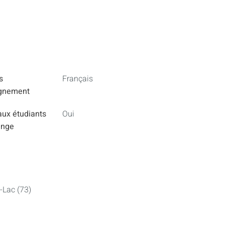
s
Français
ignement
aux étudiants
Oui
ange
-Lac (73)