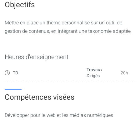
et ACF) ;
Objectifs
– création directement dans le thème (création lors de
l’installation du thème) ;
Mettre en place un thème personnalisé sur un outil de
– création de nouveaux CT et de nouvelles taxonomies en
gestion de contenus, en intégrant une taxonomie adaptée
utilisant des générateurs de code comme WP-hasty ;
– création de nouveaux champs personnalisés en utilisant
un framework comme CMB2 (code fourni sous la forme
Heures d'enseignement
d’une extension - facilite la mise à jour).
Travaux
TD
20h
Dirigés
Compétences visées
Développer pour le web et les médias numériques