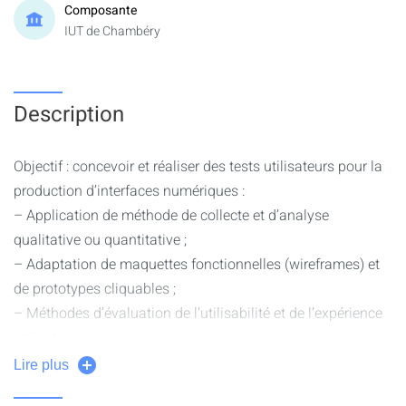
Composante
IUT de Chambéry
Description
Objectif : concevoir et réaliser des tests utilisateurs pour la
production d’interfaces numériques :
– Application de méthode de collecte et d’analyse
qualitative ou quantitative ;
– Adaptation de maquettes fonctionnelles (wireframes) et
de prototypes cliquables ;
– Méthodes d’évaluation de l’utilisabilité et de l’expérience
utilisateur ;
– Production de recommandations d’amélioration.
Lire plus