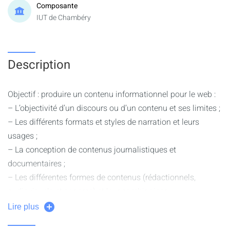
Composante
IUT de Chambéry
Description
Objectif : produire un contenu informationnel pour le web :
– L’objectivité d’un discours ou d’un contenu et ses limites ;
– Les différents formats et styles de narration et leurs
usages ;
– La conception de contenus journalistiques et
documentaires ;
– Les différentes formes de contenus (rédactionnels,
audiovisuels et sonores) et leur combinaison.
Exemples de production : podcasts, articles, documentaires
Lire plus
web, reportages vidéos, reportages sonores, etc.