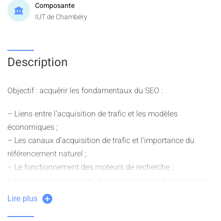
Composante
IUT de Chambéry
Description
Objectif : acquérir les fondamentaux du SEO :
– Liens entre l’acquisition de trafic et les modèles
économiques ;
– Les canaux d’acquisition de trafic et l’importance du
référencement naturel ;
– Le fonctionnement des moteurs de recherche ;
– Les visiteurs (personæ) et leurs intentions de recherche ;
– Le positionnement d’un site et l’optimisation des
Lire plus
contenus en vue de son référencement ;
– Maîtrise des informations apparaissant dans les