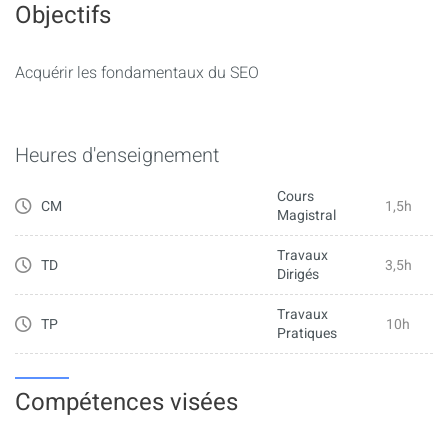
Objectifs
résultats des moteurs de recherche ;
– Analyse de trafic ;
Acquérir les fondamentaux du SEO
– Outils statistiques pour évaluer la pertinence d’une
stratégie de référencement naturel
Heures d'enseignement
Cours
CM
1,5h
Magistral
Travaux
TD
3,5h
Dirigés
Travaux
TP
10h
Pratiques
Compétences visées