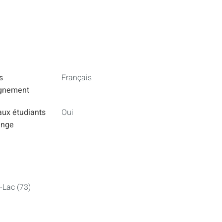
s
Français
ignement
aux étudiants
Oui
ange
-Lac (73)