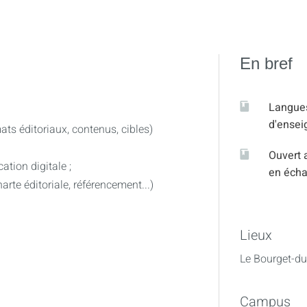
En bref
Langue
d'ense
ats éditoriaux, contenus, cibles)
Ouvert 
tion digitale ;
en éch
rte éditoriale, référencement...)
Lieux
Le Bourget-du
Campus