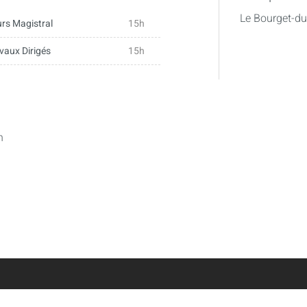
a démarche marketing (marketing
Le Bourget-d
rs Magistral
15h
tionnel)
teurs (consommateurs,
vaux Dirigés
15h
 les segments sur un marché
ing (mix marketing, marque,
n