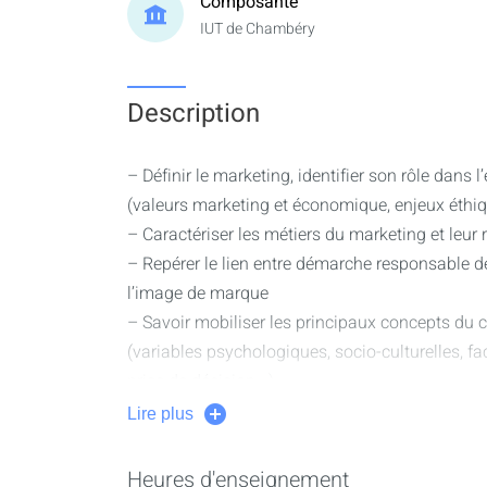
Composante
IUT de Chambéry
Description
– Définir le marketing, identifier son rôle dans 
(valeurs marketing et économique, enjeux éthiq
– Caractériser les métiers du marketing et leur 
– Repérer le lien entre démarche responsable de
l’image de marque
– Savoir mobiliser les principaux concepts 
(variables psychologiques, socio-culturelles, fa
prise de décision...)
– Identifier les nouvelles tendances de conso
Lire plus
comportements des consommateurs : consomma
au marketing
Heures d'enseignement