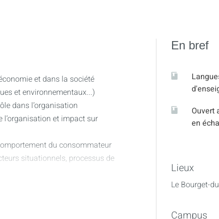
En bref
Langue
l’économie et dans la société
d'ense
ues et environnementaux...)
rôle dans l’organisation
Ouvert 
 l’organisation et impact sur
en éch
du comportement du consommateur
cteurs situationnels, processus de
Lieux
mmation, les nouveaux
Le Bourget-du
tion responsable, résistance
Campus