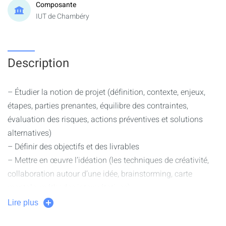
Composante
IUT de Chambéry
Description
– Étudier la notion de projet (définition, contexte, enjeux,
étapes, parties prenantes, équilibre des contraintes,
évaluation des risques, actions préventives et solutions
alternatives)
– Définir des objectifs et des livrables
– Mettre en œuvre l’idéation (les techniques de créativité,
collaboration autour d’une idée, brainstorming, carte
mentale, méthodes interprétatives)
– Structurer un projet (note de cadrage, cahier des charges
Lire plus
avec objectifs quantitatifs et qualitatifs,