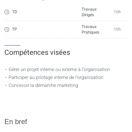
– S’exprimer de manière structurée à l’écrit et à l’oral
Travaux
(présentation de dialogues professionnels, mise en
TD
10h
Dirigés
situation et jeu de rôles)
– Repérer les impacts des différences culturelles dans des
Travaux
TP
10h
Pratiques
organisations à portée internationale et l’approche des
aspects culturels et des affaires en lien avec la langue
vivante concernée
Compétences visées
– Assimiler le vocabulaire lié au monde de l’entreprise
– Gérer un projet interne ou externe à l’organisation
– Participer au pilotage interne de l’organisation
– Concevoir la démarche marketing
En bref