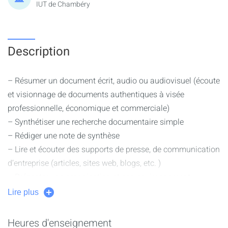
IUT de Chambéry
Description
– Résumer un document écrit, audio ou audiovisuel (écoute
et visionnage de documents authentiques à visée
professionnelle, économique et commerciale)
– Synthétiser une recherche documentaire simple
– Rédiger une note de synthèse
– Lire et écouter des supports de presse, de communication
d’entreprise (articles, sites web, blogs, etc. )
– Présenter une organisation et son environnement
(entreprise, association...)
Lire plus
– Communiquer des résultats (données chiffrées,
exploitation de graphique simple)
Heures d'enseignement