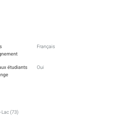
s
Français
ignement
aux étudiants
Oui
ange
-Lac (73)