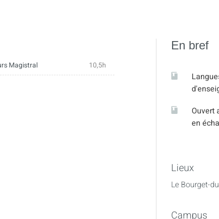
En bref
rs Magistral
10,5h
Langue
d'ense
Ouvert 
en éch
Lieux
Le Bourget-du
Campus