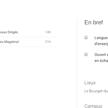
En bref
vaux Dirigés
14h
Langue
rs Magistral
21h
d'ense
Ouvert 
en éch
Lieux
Le Bourget-du
Campus