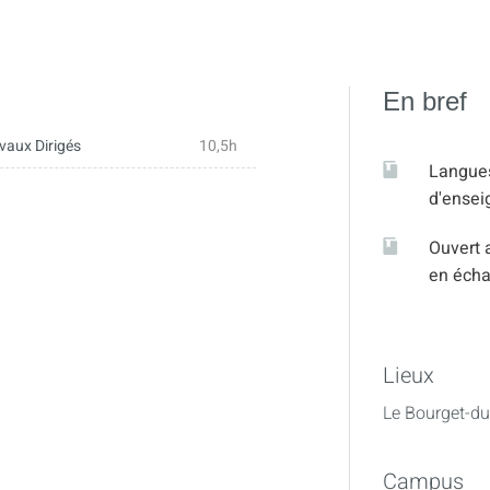
En bref
vaux Dirigés
10,5h
Langue
d'ense
Ouvert 
en éch
Lieux
Le Bourget-du
Campus