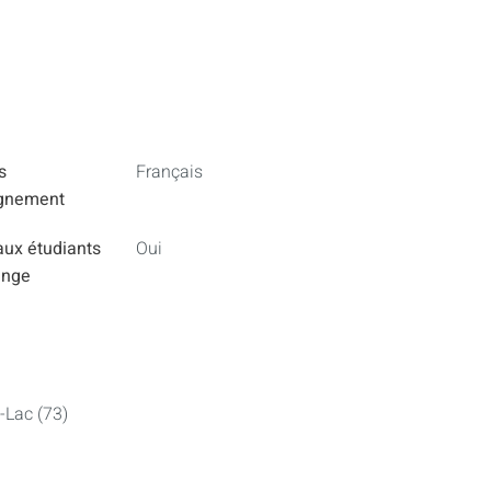
s
Français
ignement
aux étudiants
Oui
ange
-Lac (73)