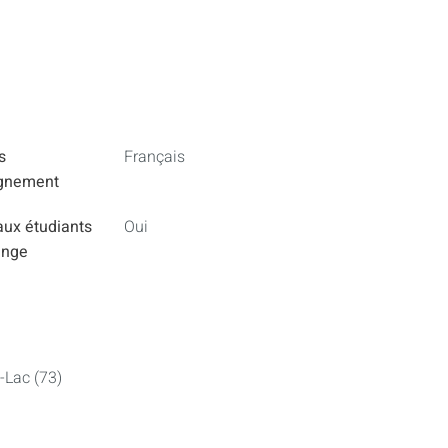
s
Français
ignement
aux étudiants
Oui
ange
-Lac (73)