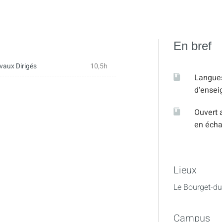
En bref
vaux Dirigés
10,5h
Langue
d'ense
Ouvert 
en éch
Lieux
Le Bourget-du
Campus