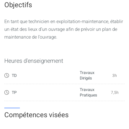
Objectifs
- Réaliser le diagnostic fonctionnel, technique et structurel
de l'ouvrage
- Proposer des solutions techniques pour réparer/renforcer
En tant que technicien en exploitation-maintenance, établir
l'ouvrage, par exemple dans le cadre d'un changement de
un état des lieux d’un ouvrage afin de prévoir un plan de
destination de l'ouvrage d'art
maintenance de l'ouvrage.
- Faire le bilan du profil environnement de l'ouvrage
- Proposer des variantes environnementales
Heures d'enseignement
Travaux
TD
3h
Dirigés
Travaux
TP
7,5h
Pratiques
Compétences visées