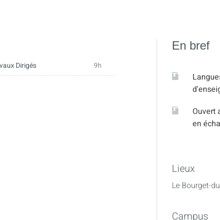
En bref
vaux Dirigés
9h
Langue
d'ense
Ouvert 
en éch
Lieux
Le Bourget-du
Campus