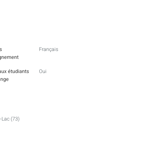
s
Français
ignement
aux étudiants
Oui
ange
-Lac (73)