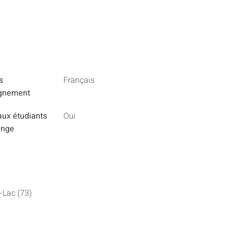
s
Français
ignement
aux étudiants
Oui
ange
-Lac (73)