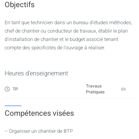
Objectifs
peut s'inspirer du déroulé générique suivant :
- Justifier le matériel de chantier
- Établir le plan d'installation de chantier
En tant que technicien dans un bureau d'études méthodes,
- Justifier les choix faits vis-à-vis de l'impact
chef de chantier ou conducteur de travaux, établir le plan
- Budgéter les frais de chantier à partir des pièces d'un
d'installation de chantier et le budget associé tenant
marché
compte des spécificités de l'ouvrage à réaliser.
Heures d'enseignement
Travaux
TP
6h
Pratiques
Compétences visées
– Organiser un chantier de BTP