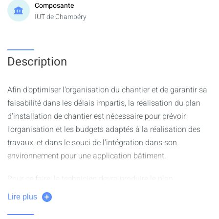
Composante
IUT de Chambéry
Description
Afin d'optimiser l'organisation du chantier et de garantir sa
faisabilité dans les délais impartis, la réalisation du plan
d'installation de chantier est nécessaire pour prévoir
l'organisation et les budgets adaptés à la réalisation des
travaux, et dans le souci de l'intégration dans son
environnement pour une application bâtiment.
Pour ce faire, le technicien devra produire le plan
d'installation de chantier et déterminer le budget associé.
Lire plus
Quelle que soit l'étude proposée, la méthodologie à suivre