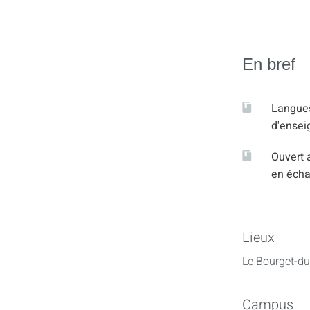
En bref
Langue
d'ense
Ouvert 
en éch
Lieux
Le Bourget-du
Campus