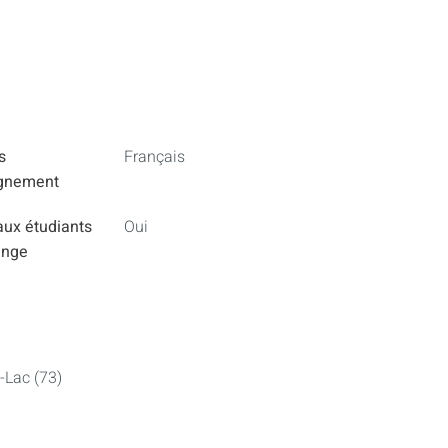
s
Français
ignement
aux étudiants
Oui
ange
-Lac (73)