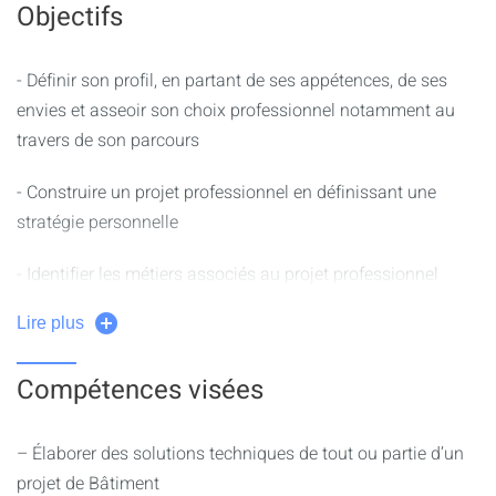
Objectifs
- Définir son profil, en partant de ses appétences, de ses
envies et asseoir son choix professionnel notamment au
travers de son parcours
- Construire un projet professionnel en définissant une
stratégie personnelle
- Identifier les métiers associés au projet professionnel
- Découvrir la pluralité des parcours pour accéder à un
Lire plus
métier
Compétences visées
- Mettre en place une démarche de recherche de stage et
d'alternance et les outils associés
– Élaborer des solutions techniques de tout ou partie d’un
projet de Bâtiment