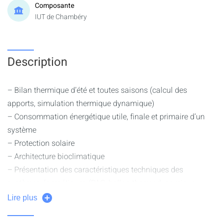
Composante
IUT de Chambéry
Description
– Bilan thermique d’été et toutes saisons (calcul des
apports, simulation thermique dynamique)
– Consommation énergétique utile, finale et primaire d’un
système
– Protection solaire
– Architecture bioclimatique
– Présentation des caractéristiques techniques des
systèmes énergétiques (PAC, ballon thermodynamique,
refroidissement, échangeur de chaleur, PV et Psolaire)
Lire plus