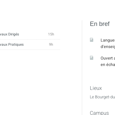
En bref
vaux Dirigés
15h
Langue
vaux Pratiques
9h
d'ense
Ouvert 
en éch
Lieux
Le Bourget-du
Campus