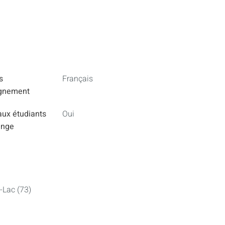
s
Français
ignement
aux étudiants
Oui
ange
-Lac (73)